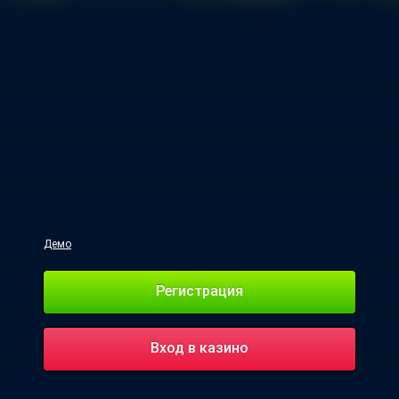
Демо
Регистрация
Вход в казино