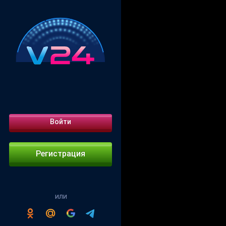
Войти
Регистрация
или