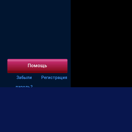
Помощь
Забыли
Регистрация
пароль?
V24
slots
Mystic Secrets
Игровой автомат Mystic Secrets на деньги в клуб