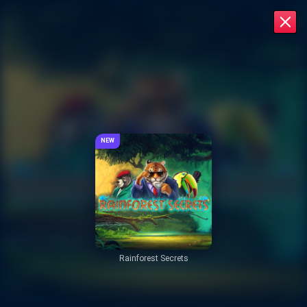
NEW
Rainforest Secrets