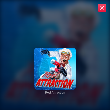
Reel Attraction