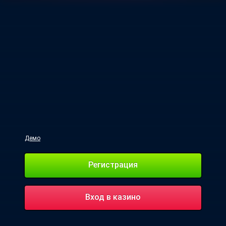
Демо
Регистрация
Вход в казино