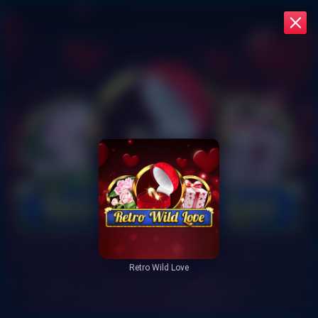
Retro Wild Love