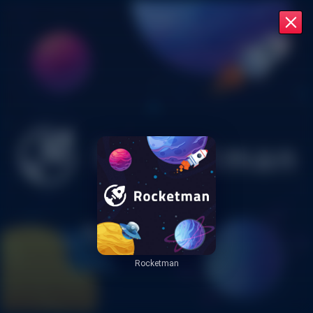
Rocketman