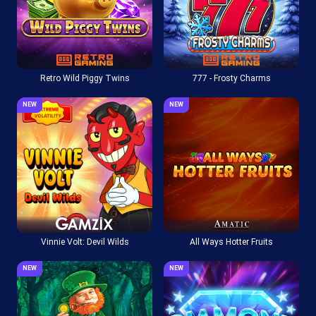
Retro Wild Piggy Twins
777 - Frosty Charms
NEW
NEW
Vinnie Volt: Devil Wilds
All Ways Hotter Fruits
NEW
NEW