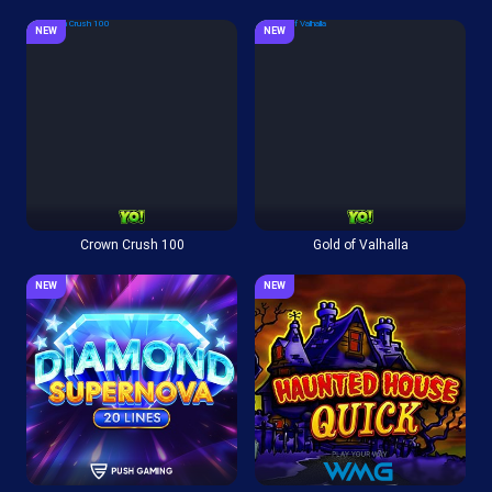
NEW
NEW
Crown Crush 100
Gold of Valhalla
NEW
NEW