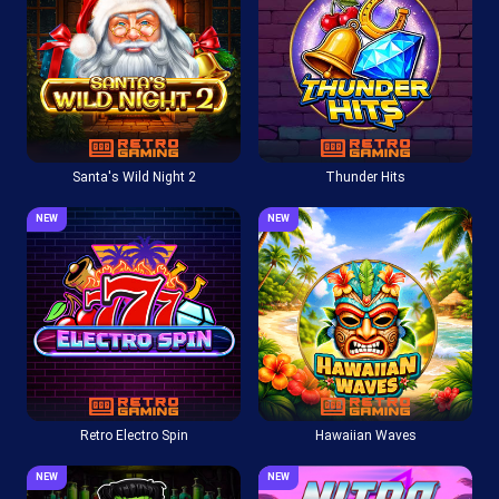
Santa's Wild Night 2
Thunder Hits
NEW
NEW
Retro Electro Spin
Hawaiian Waves
NEW
NEW