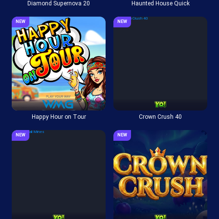
Diamond Supernova 20
Haunted House Quick
NEW
NEW
Happy Hour on Tour
Crown Crush 40
NEW
NEW