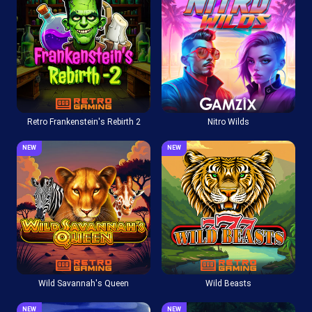
Retro Frankenstein's Rebirth 2
Nitro Wilds
NEW
NEW
Wild Savannah's Queen
Wild Beasts
NEW
NEW