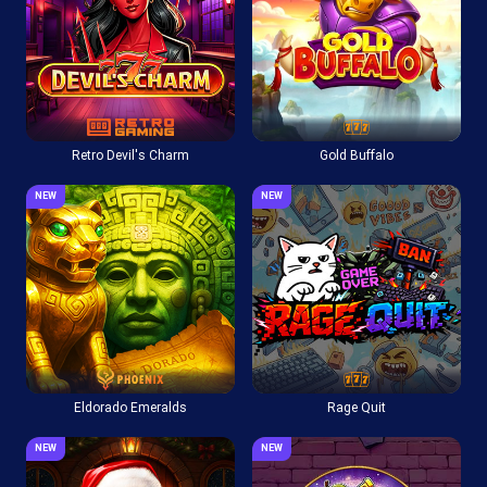
Retro Devil's Charm
Gold Buffalo
NEW
NEW
Eldorado Emeralds
Rage Quit
NEW
NEW