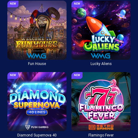
NEW
NEW
Fun House
Lucky Aliens
NEW
NEW
Diamond Supernova 40
Flamingo Fever