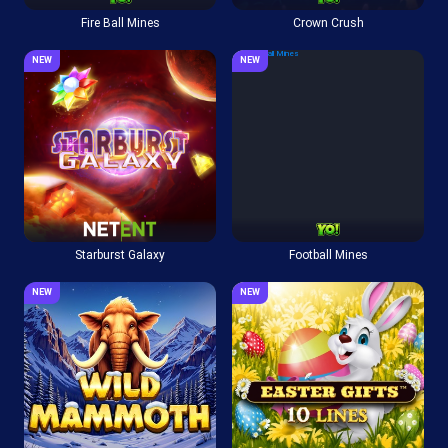
Fire Ball Mines
Crown Crush
NEW
NEW
Starburst Galaxy
Football Mines
NEW
NEW