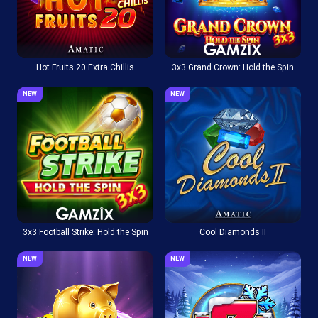
Hot Fruits 20 Extra Chillis
3x3 Grand Crown: Hold the Spin
NEW
NEW
3x3 Football Strike: Hold the Spin
Cool Diamonds II
NEW
NEW